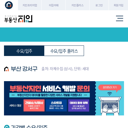
로그인
회원가입
지인프리미엄
이집어때
지인플러스
수요/입주
수요/입주 플러스
출처: 자체수집 (상시), 단위: 세대
부산 강서구
기간별 수요/입주