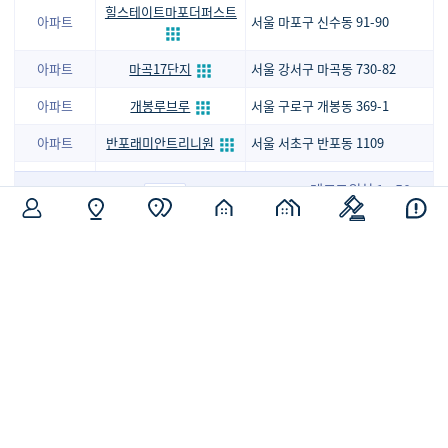
힐스테이트마포더퍼스트
아파트
서울 마포구 신수동 91-90
아파트
마곡17단지
서울 강서구 마곡동 730-82
아파트
개봉루브루
서울 구로구 개봉동 369-1
아파트
반포래미안트리니원
서울 서초구 반포동 1109
무등산한국아델리움더힐1단지
레코드위치 1 - 50
아파트
광주 동구 지산동 317-19
페이지
of 6
중 261
광주광천동프라임하우스
아파트
광주 서구 광천동 54-3
교육 안내 (접수중 및 예정)
아파트
위파크더센트럴
광주 서구 풍암동 10-12
전체
접수
예정
마감
명덕역루지움푸르나임
아파트
대구 중구 남산동 2116-19
운서역대라수어썸에듀
아파트
인천 영종구 운서동 3085-4