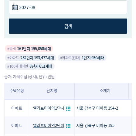
검색
261단지 195,058세대
#총계
252단지 193,477세대
1단지 930세대
#아파트
#아파트(임대)
8단지 651세대
#100세대미만
출처: 자체수집 (상시), 단위: 만원
주택유형
단지명
소재지
아파트
엘리프미아역1단지
서울 강북구 미아동 194-2
아파트
엘리프미아역2단지
서울 강북구 미아동 195