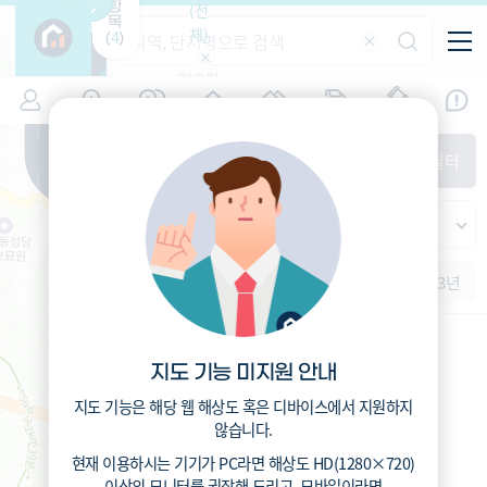
항
(전
목
체)
4
(
)
적용된
특/광/도
지역
시세
입주
거래
전출입
인구
필터가
증감률
없습니
시/군/구
지인시세
경제
주거
경매
비
다
매매
전세
단지필터
교
읍/면/동
범례
반
가격
범례색상기준
지인시세
등
가격
연차 기준
증감률
지
시세
역
1개월
3개월
6개월
1년
2년
3년
5분위(최고)
4분위
3분위
2분위
1분위(최저)
지도 기능 미지원 안내
지도 기능은 해당 웹 해상도 혹은 디바이스에서 지원하지
않습니다.
현재 이용하시는 기기가
PC
라면 해상도
HD(1280×720)
이상의 모니터
를 권장해 드리고,
모바일
이라면