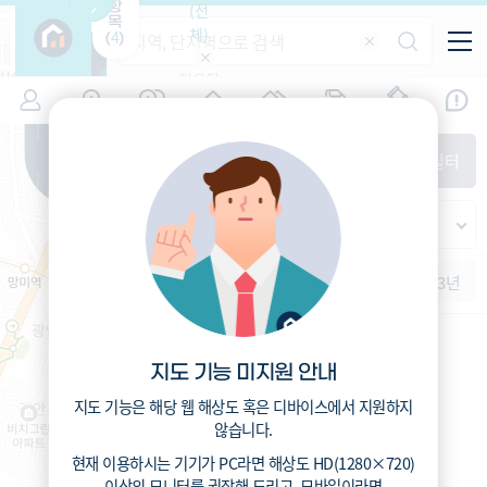
항
(전
목
체)
4
(
)
적용된
특/광/도
지역
시세
입주
거래
전출입
인구
필터가
증감률
없습니
시/군/구
지인시세
경제
주거
경매
비
다
매매
전세
단지필터
교
읍/면/동
범례
반
가격
범례색상기준
지인시세
등
가격
연차 기준
증감률
지
시세
역
1개월
3개월
6개월
1년
2년
3년
5분위(최고)
4분위
3분위
2분위
1분위(최저)
지도 기능 미지원 안내
지도 기능은 해당 웹 해상도 혹은 디바이스에서 지원하지
않습니다.
현재 이용하시는 기기가
PC
라면 해상도
HD(1280×720)
이상의 모니터
를 권장해 드리고,
모바일
이라면