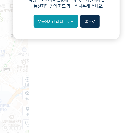
부동산지인 앱
의 지도 기능을 사용해 주세요.
부동산지인 앱 다운로드
홈으로
내위치
숨김
지도
지적
항공
거리뷰
특
시
동
A