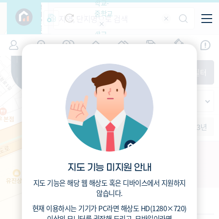
학교-
필
중학교
터
항
목
학교-
7
서울
(
)
시세
입주
거래
전출입
인구
면적
고등학
교
증감률
서대문구
경제
주거
경매
지인시세
비
매매
전세
단지필터
교
면적-
홍제동
평형
범례
가격
범례색상기준
지인시세
가격
연차 기준
증감률
세대
입주년차
수-100
1개월
3개월
6개월
1년
2년
3년
입주예정
이상
5년미만
5~10년
10~15년
홍제역역세권활성화사업
15~25년
지도 기능 미지원 안내
서울 서대문구 홍제동298-9
25~35년
35년이상
지도 기능은 해당 웹 해상도 혹은 디바이스에서 지원하지
않습니다.
기본 정보
현재 이용하시는 기기가
PC
라면 해상도
HD(1280×720)
이상의 모니터
를 권장해 드리고,
모바일
이라면