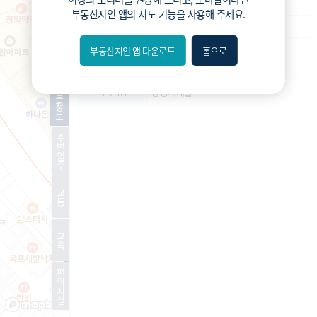
재개발
사업종류
부동산지인 앱
의 지도 기능을 사용해 주세요.
운영
운영상태
조합설립인가
현재진행상황
부동산지인 앱 다운로드
홈으로
내위치
1010세대
예상 세대수
분위
기
공공재개발
특이사항
본
정
보
숨김
주
변
편의
입
주
길찾기
교
통
거리
교
필터
육
편
지도
지적
항공
거리뷰
의
시
설
특
시
동
A