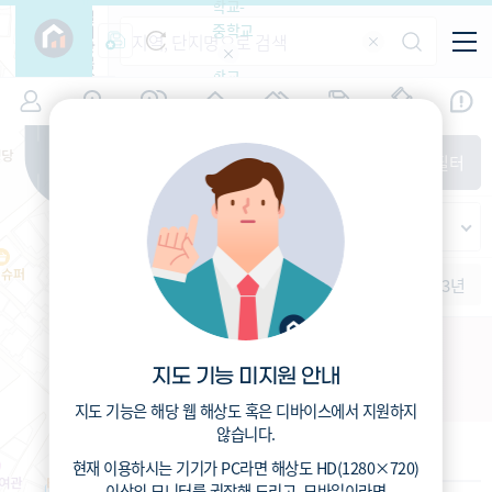
학교-
필
중학교
터
항
목
학교-
7
서울
(
)
시세
입주
거래
전출입
인구
면적
고등학
교
증감률
동대문구
경제
주거
경매
지인시세
비
매매
전세
단지필터
교
면적-
전농동
평형
범례
가격
범례색상기준
지인시세
가격
연차 기준
증감률
세대
입주년차
수-100
1개월
3개월
6개월
1년
2년
3년
입주예정
이상
5년미만
5~10년
10~15년
전농13
15~25년
지도 기능 미지원 안내
서울 동대문구 전농동295-29
25~35년
35년이상
지도 기능은 해당 웹 해상도 혹은 디바이스에서 지원하지
않습니다.
기본 정보
현재 이용하시는 기기가
PC
라면 해상도
HD(1280×720)
이상의 모니터
를 권장해 드리고,
모바일
이라면