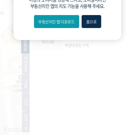
재개발
사업종류
부동산지인 앱
의 지도 기능을 사용해 주세요.
운영
운영상태
정비구역지정
현재진행상황
부동산지인 앱 다운로드
홈으로
내위치
949세대
예상 세대수
분위
기
-
본
특이사항
재정비촉진구역
정
보
숨김
주
변
편의
입
주
길찾기
교
통
거리
교
필터
육
편
지도
지적
항공
거리뷰
의
시
설
특
시
동
A