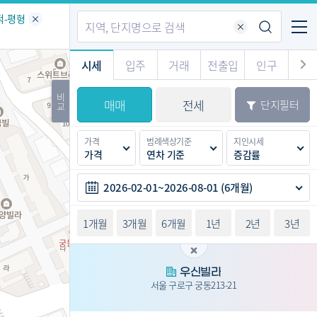
기업전용
커뮤니티
메뉴
적-평형
시세
입주
거래
전출입
인구
경제
주거
경매
비
매매
전세
단지필터
교
시판
도
전출입 지도
질문 게시판
전출입
자주하는 질문
인구/세대수
인구 지도
가격
범례색상기준
지인시세
도
천
가격
연차 기준
증감률
이벤트
2026-02-01~2026-08-01 (6개월)
1개월
3개월
6개월
1년
2년
3년
우신빌라
서울 구로구 궁동213-21