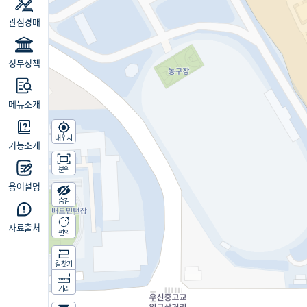
관심경매
정부정책
메뉴소개
내위치
기능소개
분위
용어설명
숨김
자료출처
편의
길찾기
거리