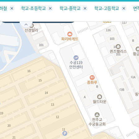
지도
지인빅데이터
수요/입주
지인 인사이트
중개사
지하철
학교-초등학교
학교-중학교
학교-고등학교
면
서울
구로구
궁동
서비스개발문의
원클릭 리포트
소유자 정보
시세 지도
지역분석
공지사항
TOP10
수요/입주 지도
데이터 목록
아파트분석
수요/입주
교육안내
거래량
자유 게
거래 지
미분양
수요/입주
플러스
경제 지도
주거 지도
중개사
경매 지
지인 추
유튜브
경매
업데이트 게시판
전화번호부
블로그