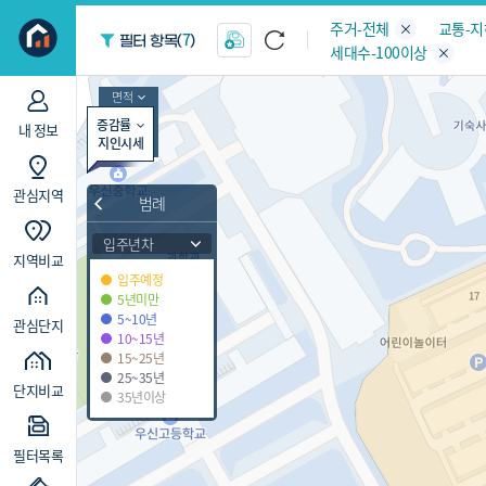
지역/아파트
빅데이터
주거-전체
교통-
7
필터 항목(
)
세대수-100이상
면적
증감률
내 정보
지인시세
관심지역
범례
입주년차
지역비교
입주예정
5년미만
5~10년
관심단지
10~15년
15~25년
25~35년
단지비교
35년이상
필터목록