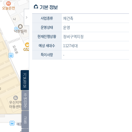
기본 정보
재건축
사업종류
운영
운영상태
정비구역지정
현재진행상황
1127세대
예상 세대수
-
특이사항
기
본
정
보
주
변
입
주
교
통