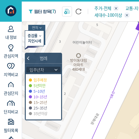
지역/아파트
빅데이터
주거-전체
교통-
7
필터 항목(
)
세대수-100이상
면적
증감률
내 정보
지인시세
관심지역
범례
입주년차
지역비교
입주예정
5년미만
5~10년
관심단지
10~15년
15~25년
25~35년
단지비교
35년이상
필터목록