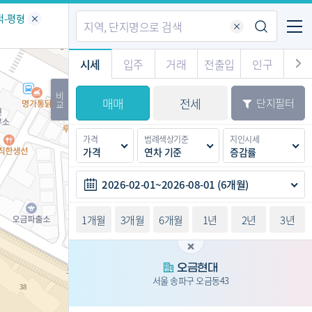
기업전용
커뮤니티
메뉴
적-평형
시세
입주
거래
전출입
인구
경제
주거
경매
비
매매
전세
단지필터
교
시판
도
전출입 지도
질문 게시판
전출입
자주하는 질문
인구/세대수
인구 지도
가격
범례색상기준
지인시세
도
천
가격
연차 기준
증감률
이벤트
2026-02-01~2026-08-01 (6개월)
1개월
3개월
6개월
1년
2년
3년
오금현대
서울 송파구 오금동43