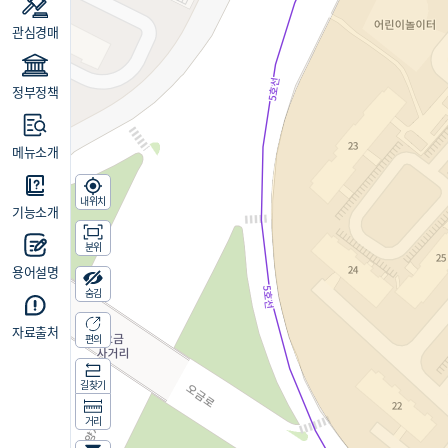
관심경매
정부정책
메뉴소개
내위치
기능소개
분위
용어설명
숨김
자료출처
편의
길찾기
거리