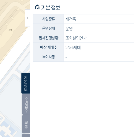
기본 정보
재건축
사업종류
운영
운영상태
조합설립인가
현재진행상황
2436세대
예상 세대수
-
특이사항
기
본
정
보
주
변
입
주
교
통