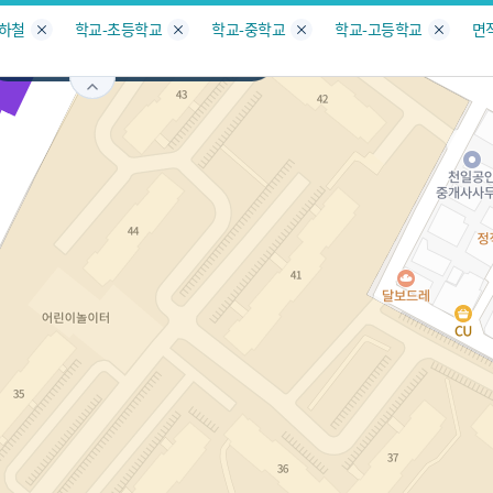
지도
지인빅데이터
수요/입주
지인 인사이트
중개사
지하철
학교-초등학교
학교-중학교
학교-고등학교
면
서울
송파구
오금동
서비스개발문의
원클릭 리포트
소유자 정보
시세 지도
지역분석
공지사항
TOP10
수요/입주 지도
데이터 목록
아파트분석
수요/입주
교육안내
거래량
자유 게
거래 지
미분양
수요/입주
플러스
경제 지도
주거 지도
중개사
경매 지
지인 추
유튜브
경매
업데이트 게시판
전화번호부
블로그