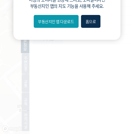
재건축
사업종류
부동산지인 앱
의 지도 기능을 사용해 주세요.
운영
운영상태
조합설립인가
현재진행상황
부동산지인 앱 다운로드
홈으로
내위치
426세대
예상 세대수
분위
기
-
특이사항
본
정
보
숨김
주
변
편의
입
주
길찾기
교
통
거리
교
필터
육
편
지도
지적
항공
거리뷰
의
시
설
특
시
동
A