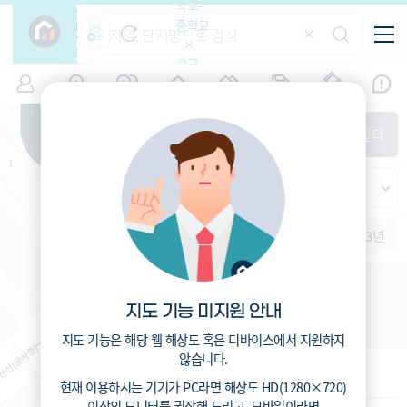
학교-
필
중학교
터
항
목
학교-
7
서울
(
)
시세
입주
거래
전출입
인구
면적
고등학
교
증감률
영등포구
경제
주거
경매
지인시세
비
매매
전세
단지필터
교
면적-
여의도동
평형
범례
가격
범례색상기준
지인시세
가격
연차 기준
증감률
세대
입주년차
수-100
1개월
3개월
6개월
1년
2년
3년
입주예정
이상
5년미만
5~10년
10~15년
여의도목화아파트
15~25년
지도 기능 미지원 안내
서울 영등포구 여의도동30
25~35년
35년이상
지도 기능은 해당 웹 해상도 혹은 디바이스에서 지원하지
않습니다.
기본 정보
현재 이용하시는 기기가
PC
라면 해상도
HD(1280×720)
이상의 모니터
를 권장해 드리고,
모바일
이라면