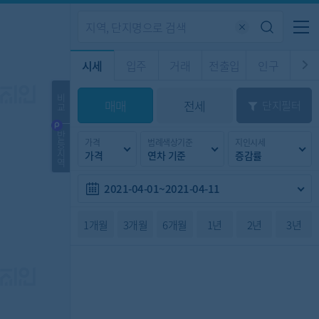
기업전용
커뮤니티
메뉴
시세
입주
거래
전출입
인구
경제
주거
경매
비
매매
전세
단지필터
교
시판
도
전출입 지도
질문 게시판
전출입
자주하는 질문
인구/세대수
인구 지도
반
가격
범례색상기준
지인시세
등
도
천
지
가격
연차 기준
증감률
이벤트
역
2021-04-01~2021-04-11
1개월
3개월
6개월
1년
2년
3년