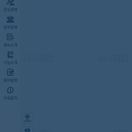
관심경매
정부정책
메뉴소개
기능소개
용어설명
자료출처
내위치