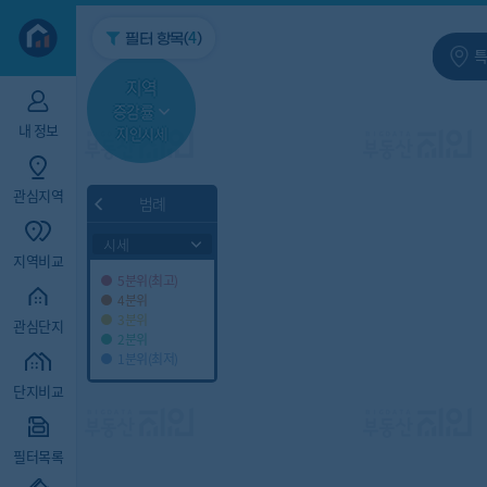
지역/아파트
빅데이터
4
필터 항목(
)
특
지역
증감률
내 정보
지인시세
관심지역
범례
시세
지역비교
5분위(최고)
4분위
3분위
관심단지
2분위
1분위(최저)
단지비교
필터목록