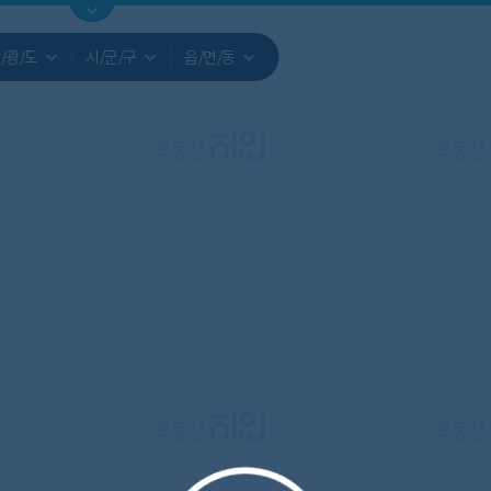
지도
지인빅데이터
수요/입주
지인 인사이트
중개사
/광/도
시/군/구
읍/면/동
서비스개발문의
원클릭 리포트
소유자 정보
시세 지도
지역분석
공지사항
TOP10
수요/입주 지도
데이터 목록
아파트분석
수요/입주
교육안내
거래량
자유 게
거래 지
미분양
수요/입주
플러스
경제 지도
주거 지도
중개사
경매 지
지인 추
유튜브
경매
업데이트 게시판
전화번호부
블로그