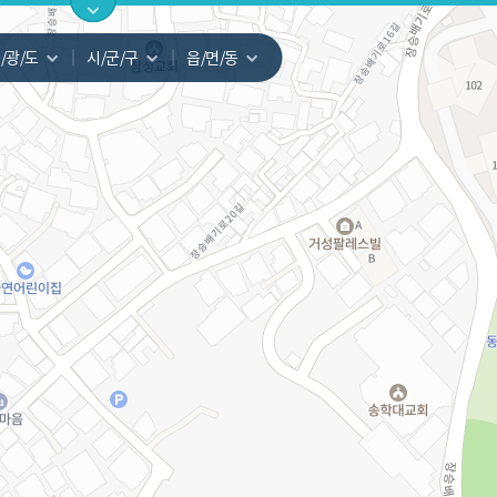
지도
지인빅데이터
수요/입주
지인 인사이트
중개사
지하철
학교-초등학교
학교-중학교
학교-고등학교
면
서울
동작구
노량진동
서비스개발문의
원클릭 리포트
소유자 정보
시세 지도
지역분석
공지사항
TOP10
수요/입주 지도
데이터 목록
아파트분석
수요/입주
교육안내
거래량
자유 게
거래 지
미분양
수요/입주
플러스
경제 지도
주거 지도
중개사
경매 지
지인 추
유튜브
경매
업데이트 게시판
전화번호부
블로그