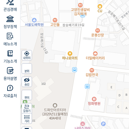
관심경매
정부정책
메뉴소개
내위치
기능소개
분위
용어설명
숨김
자료출처
편의
길찾기
거리