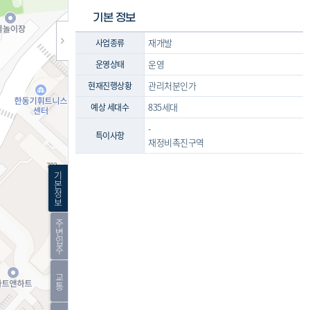
기본 정보
재개발
사업종류
운영
운영상태
관리처분인가
현재진행상황
835세대
예상 세대수
-
특이사항
재정비촉진구역
기
본
정
보
주
변
입
주
교
통