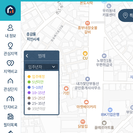
지역/아파트
빅데이터
주거-전체
교통-
7
필터 항목(
)
세대수-100이상
면적
증감률
내 정보
지인시세
관심지역
범례
입주년차
지역비교
입주예정
5년미만
5~10년
관심단지
10~15년
15~25년
25~35년
단지비교
35년이상
필터목록