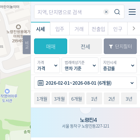
기업전용
커뮤니티
메뉴
적-평형
시세
입주
거래
전출입
인구
경제
주거
경매
비
매매
전세
단지필터
교
시판
도
전출입 지도
질문 게시판
전출입
자주하는 질문
인구/세대수
인구 지도
가격
범례색상기준
지인시세
도
천
가격
연차 기준
증감률
이벤트
2026-02-01~2026-08-01 (6개월)
1개월
3개월
6개월
1년
2년
3년
노량진4
서울 동작구 노량진동227-121