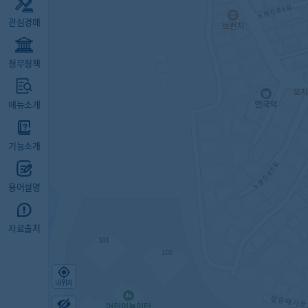
관심경매
정부정책
메뉴소개
기능소개
용어설명
자료출처
내위치