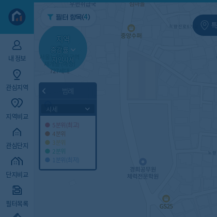
지역/아파트
빅데이터
4
필터 항목(
)
특
지역
증감률
내 정보
지인시세
관심지역
범례
시세
지역비교
5분위(최고)
4분위
3분위
관심단지
2분위
1분위(최저)
단지비교
필터목록