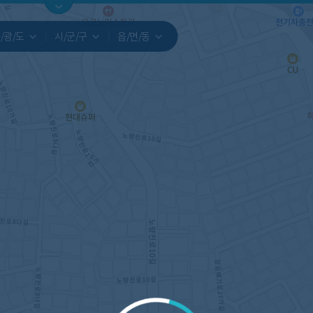
지도
지인빅데이터
수요/입주
지인 인사이트
중개사
/광/도
시/군/구
읍/면/동
서비스개발문의
원클릭 리포트
소유자 정보
시세 지도
지역분석
공지사항
TOP10
수요/입주 지도
데이터 목록
아파트분석
수요/입주
교육안내
거래량
자유 게
거래 지
미분양
수요/입주
플러스
경제 지도
주거 지도
중개사
경매 지
지인 추
유튜브
경매
업데이트 게시판
전화번호부
블로그