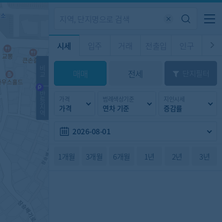
기업전용
커뮤니티
메뉴
시세
입주
거래
전출입
인구
경제
주거
경매
비
매매
전세
단지필터
교
시판
도
전출입 지도
질문 게시판
전출입
자주하는 질문
인구/세대수
인구 지도
반
가격
범례색상기준
지인시세
등
도
천
지
가격
연차 기준
증감률
이벤트
역
2026-08-01
1개월
3개월
6개월
1년
2년
3년