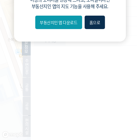
재건축
사업종류
부동산지인 앱
의 지도 기능을 사용해 주세요.
운영
운영상태
조합설립추진위
현재진행상황
부동산지인 앱 다운로드
홈으로
내위치
-
예상 세대수
분위
기
-
특이사항
본
정
보
숨김
주
변
편의
입
주
길찾기
교
통
거리
교
필터
육
편
지도
지적
항공
거리뷰
의
시
설
특
시
동
A