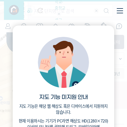
학교-
필
중학교
터
항
목
학교-
7
서울
(
)
시세
입주
거래
전출입
인구
면적
고등학
교
증감률
노원구
경제
주거
경매
지인시세
비
매매
전세
단지필터
교
면적-
하계동
평형
범례
가격
범례색상기준
지인시세
가격
연차 기준
증감률
세대
입주년차
수-100
1개월
3개월
6개월
1년
2년
3년
입주예정
이상
5년미만
5~10년
10~15년
하계장미아파트 재건축
15~25년
지도 기능 미지원 안내
서울특별시 노원구 하계동 273
25~35년
35년이상
지도 기능은 해당 웹 해상도 혹은 디바이스에서 지원하지
않습니다.
기본 정보
현재 이용하시는 기기가
PC
라면 해상도
HD(1280×720)
이상의 모니터
를 권장해 드리고,
모바일
이라면