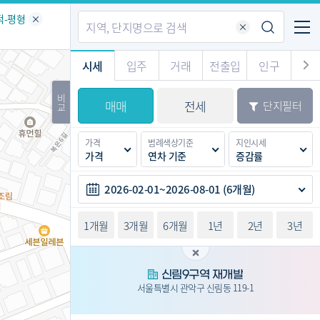
기업전용
커뮤니티
메뉴
적-평형
시세
입주
거래
전출입
인구
경제
주거
경매
비
매매
전세
단지필터
교
시판
도
전출입 지도
질문 게시판
전출입
자주하는 질문
인구/세대수
인구 지도
가격
범례색상기준
지인시세
도
천
가격
연차 기준
증감률
이벤트
2026-02-01~2026-08-01 (6개월)
1개월
3개월
6개월
1년
2년
3년
신림9구역 재개발
서울특별시 관악구 신림동 119-1