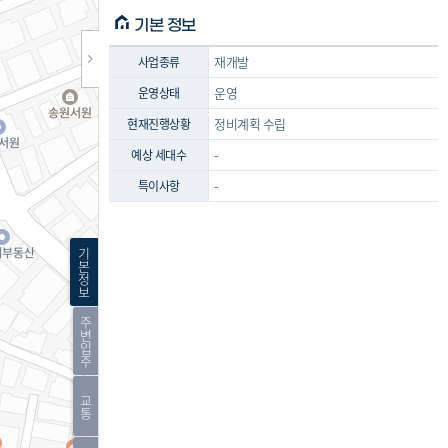
기본 정보
재개발
사업종류
운영
운영상태
정비계획 수립
현재진행상황
-
예상 세대수
-
특이사항
기
본
정
보
주
변
입
주
교
통