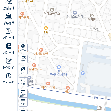
관심경매
정부정책
메뉴소개
내위치
기능소개
분위
용어설명
숨김
자료출처
편의
길찾기
거리