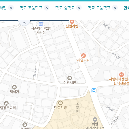
지도
지인빅데이터
수요/입주
지인 인사이트
중개사
지하철
학교-초등학교
학교-중학교
학교-고등학교
면
서울
관악구
신림동
서비스개발문의
원클릭 리포트
소유자 정보
시세 지도
지역분석
공지사항
TOP10
수요/입주 지도
데이터 목록
아파트분석
수요/입주
교육안내
거래량
자유 게
거래 지
미분양
수요/입주
플러스
경제 지도
주거 지도
중개사
경매 지
지인 추
유튜브
경매
업데이트 게시판
전화번호부
블로그