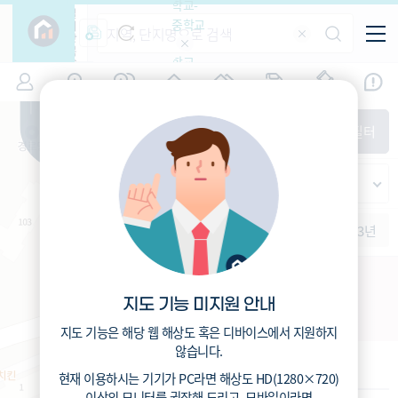
학교-
필
중학교
터
항
목
학교-
7
광주
(
)
시세
입주
거래
전출입
인구
면적
고등학
교
증감률
서구
경제
주거
경매
지인시세
비
매매
전세
단지필터
교
면적-
화정동
평형
범례
가격
범례색상기준
지인시세
가격
연차 기준
증감률
세대
입주년차
수-100
1개월
3개월
6개월
1년
2년
3년
입주예정
이상
5년미만
5~10년
10~15년
화정우성아파트 주택재건축
15~25년
지도 기능 미지원 안내
광주 서구 화정동 858-4
25~35년
35년이상
지도 기능은 해당 웹 해상도 혹은 디바이스에서 지원하지
않습니다.
기본 정보
현재 이용하시는 기기가
PC
라면 해상도
HD(1280×720)
이상의 모니터
를 권장해 드리고,
모바일
이라면