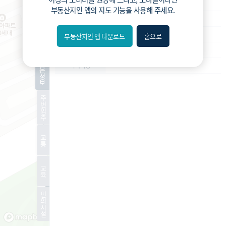
재건축
사업종류
부동산지인 앱
의 지도 기능을 사용해 주세요.
운영
운영상태
정비구역지정
현재진행상황
부동산지인 앱 다운로드
홈으로
내위치
-
예상 세대수
분위
기
-
특이사항
본
정
보
숨김
주
변
편의
입
주
길찾기
교
통
거리
교
필터
육
편
지도
지적
항공
거리뷰
의
시
설
특
시
동
A