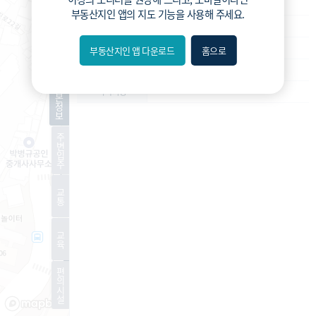
소규모재건축
사업종류
부동산지인 앱
의 지도 기능을 사용해 주세요.
운영
운영상태
조합설립인가
현재진행상황
부동산지인 앱 다운로드
홈으로
내위치
-
예상 세대수
분위
기
-
특이사항
본
정
보
숨김
주
변
편의
입
주
길찾기
교
통
거리
교
필터
육
편
지도
지적
항공
거리뷰
의
시
설
특
시
동
A