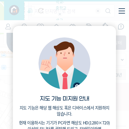
학교-
필
중학교
터
항
목
학교-
7
서울
(
)
시세
입주
거래
전출입
인구
면적
고등학
교
증감률
동작구
경제
주거
경매
지인시세
비
매매
전세
단지필터
교
면적-
본동
평형
범례
가격
범례색상기준
지인시세
가격
연차 기준
증감률
세대
입주년차
수-100
1개월
3개월
6개월
1년
2년
3년
입주예정
이상
5년미만
5~10년
10~15년
극동강변 소규모재건축
15~25년
지도 기능 미지원 안내
서울특별시 동작구 본동 148-2
25~35년
35년이상
지도 기능은 해당 웹 해상도 혹은 디바이스에서 지원하지
않습니다.
기본 정보
현재 이용하시는 기기가
PC
라면 해상도
HD(1280×720)
이상의 모니터
를 권장해 드리고,
모바일
이라면