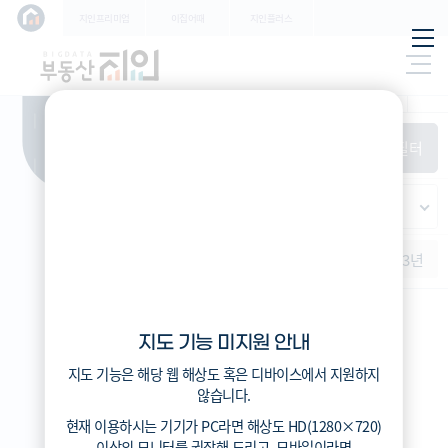
학교
지인프리미엄
이집어때
지인플러스
지하
특/광/도
철
시세
입주
거래
전출입
인구
필
환경
시/군/구
터
경제
주거
경매
비
항
(전
매매
전세
단지필터
교
목
체)
4
읍/면/동
(
)
반
가격
범례색상기준
지인시세
등
적용된
가격
연차 기준
증감률
지
필터가
역
지역
없습니
증감률
1개월
3개월
6개월
1년
2년
3년
다
지인시세
지도 기능 미지원 안내
범례
지도 기능은 해당 웹 해상도 혹은 디바이스에서 지원하지
시세
않습니다.
5분위(최고)
현재 이용하시는 기기가
PC
라면 해상도
HD(1280×720)
4분위
이상의 모니터
를 권장해 드리고,
모바일
이라면