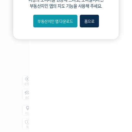
3분위
부동산지인 앱
의 지도 기능을 사용해 주세요.
2분위
1분위(최저)
부동산지인 앱 다운로드
홈으로
내위치
숨김
지도
지적
항공
거리뷰
특
시
동
A