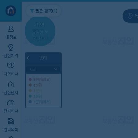
지역/아파트
빅데이터
4
필터 항목(
)
특
지역
증감률
내 정보
지인시세
관심지역
범례
시세
지역비교
5분위(최고)
4분위
3분위
관심단지
2분위
1분위(최저)
단지비교
필터목록