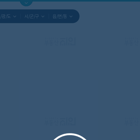
지도
지인빅데이터
수요/입주
지인 인사이트
중개사
/광/도
시/군/구
읍/면/동
서비스개발문의
원클릭 리포트
소유자 정보
시세 지도
지역분석
공지사항
TOP10
수요/입주 지도
데이터 목록
아파트분석
수요/입주
교육안내
거래량
자유 게
거래 지
미분양
수요/입주
플러스
경제 지도
주거 지도
중개사
경매 지
지인 추
유튜브
경매
업데이트 게시판
전화번호부
블로그