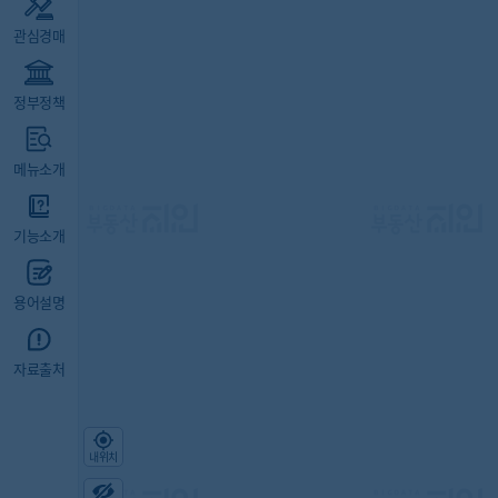
관심경매
정부정책
메뉴소개
기능소개
용어설명
자료출처
내위치