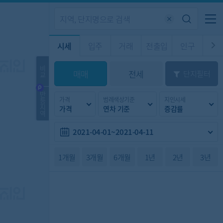
기업전용
커뮤니티
메뉴
시세
입주
거래
전출입
인구
경제
주거
경매
비
매매
전세
단지필터
교
시판
도
전출입 지도
질문 게시판
전출입
자주하는 질문
인구/세대수
인구 지도
반
가격
범례색상기준
지인시세
등
도
천
지
가격
연차 기준
증감률
이벤트
역
2021-04-01~2021-04-11
1개월
3개월
6개월
1년
2년
3년