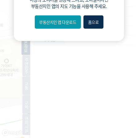
가로주택
사업종류
부동산지인 앱
의 지도 기능을 사용해 주세요.
운영
운영상태
조합설립인가
현재진행상황
부동산지인 앱 다운로드
홈으로
내위치
204세대
예상 세대수
분위
기
-
특이사항
본
정
보
숨김
주
변
편의
입
주
길찾기
교
통
거리
교
필터
육
편
지도
지적
항공
거리뷰
의
시
설
특
시
동
A