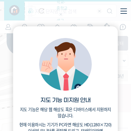
학교-
필
중학교
터
항
목
학교-
7
부산
(
)
시세
입주
거래
전출입
인구
면적
고등학
교
증감률
부산진구
경제
주거
경매
지인시세
비
매매
전세
단지필터
교
면적-
가야동
평형
범례
가격
범례색상기준
지인시세
가격
연차 기준
증감률
세대
입주년차
수-100
1개월
3개월
6개월
1년
2년
3년
입주예정
이상
5년미만
5~10년
10~15년
동의대역세권 가로주택
15~25년
지도 기능 미지원 안내
부산시 부산진구 가야동 82
25~35년
35년이상
지도 기능은 해당 웹 해상도 혹은 디바이스에서 지원하지
않습니다.
기본 정보
현재 이용하시는 기기가
PC
라면 해상도
HD(1280×720)
이상의 모니터
를 권장해 드리고,
모바일
이라면