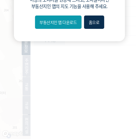
재개발
사업종류
부동산지인 앱
의 지도 기능을 사용해 주세요.
운영
운영상태
정비계획 수립
현재진행상황
부동산지인 앱 다운로드
홈으로
내위치
-
예상 세대수
분위
기
-
특이사항
본
정
보
숨김
주
변
편의
입
주
길찾기
교
통
거리
교
필터
육
편
지도
지적
항공
거리뷰
의
시
설
특
시
동
A