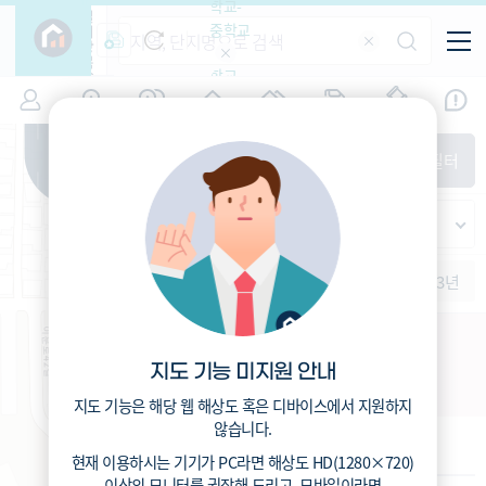
학교-
필
중학교
터
항
목
학교-
7
서울
(
)
시세
입주
거래
전출입
인구
면적
고등학
교
증감률
동대문구
경제
주거
경매
지인시세
비
매매
전세
단지필터
교
면적-
이문동
평형
범례
가격
범례색상기준
지인시세
가격
연차 기준
증감률
세대
입주년차
수-100
1개월
3개월
6개월
1년
2년
3년
입주예정
이상
5년미만
5~10년
10~15년
신이문2 역세권 도시정비형 재개발
15~25년
지도 기능 미지원 안내
서울 동대문구 이문동 170
25~35년
35년이상
지도 기능은 해당 웹 해상도 혹은 디바이스에서 지원하지
않습니다.
기본 정보
현재 이용하시는 기기가
PC
라면 해상도
HD(1280×720)
이상의 모니터
를 권장해 드리고,
모바일
이라면