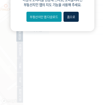
재건축
사업종류
부동산지인 앱
의 지도 기능을 사용해 주세요.
운영
운영상태
안전진단
현재진행상황
부동산지인 앱 다운로드
홈으로
내위치
-
예상 세대수
분위
기
-
특이사항
본
정
보
숨김
주
변
편의
입
주
길찾기
교
통
거리
교
필터
육
편
지도
지적
항공
거리뷰
의
시
설
특
시
동
A