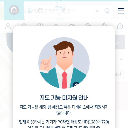
학교-
필
중학교
터
항
목
학교-
7
서울
(
)
시세
입주
거래
전출입
인구
면적
고등학
교
증감률
영등포구
경제
주거
경매
지인시세
비
매매
전세
단지필터
교
면적-
여의도동
평형
범례
가격
범례색상기준
지인시세
가격
연차 기준
증감률
세대
입주년차
수-100
1개월
3개월
6개월
1년
2년
3년
입주예정
이상
5년미만
5~10년
10~15년
장미아파트 주택재건축
15~25년
지도 기능 미지원 안내
서울특별시 영등포구 여의도동 40
25~35년
35년이상
지도 기능은 해당 웹 해상도 혹은 디바이스에서 지원하지
않습니다.
기본 정보
현재 이용하시는 기기가
PC
라면 해상도
HD(1280×720)
이상의 모니터
를 권장해 드리고,
모바일
이라면