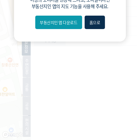
재건축
사업종류
부동산지인 앱
의 지도 기능을 사용해 주세요.
운영
운영상태
조합설립인가
현재진행상황
부동산지인 앱 다운로드
홈으로
내위치
1206세대
예상 세대수
분위
기
-
특이사항
본
정
보
숨김
주
변
편의
입
주
길찾기
교
통
거리
교
필터
육
편
지도
지적
항공
거리뷰
의
시
설
특
시
동
A