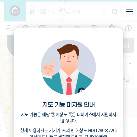
학교-
필
중학교
터
항
목
학교-
7
충북
(
)
시세
입주
거래
전출입
인구
면적
고등학
교
증감률
제천시
경제
주거
경매
지인시세
비
매매
전세
단지필터
교
면적-
고암동
평형
범례
가격
범례색상기준
지인시세
가격
연차 기준
증감률
세대
입주년차
수-100
1개월
3개월
6개월
1년
2년
3년
입주예정
이상
5년미만
5~10년
10~15년
청전시영아파트 주택재건축
15~25년
지도 기능 미지원 안내
충북 제천시 청전동 4
25~35년
35년이상
지도 기능은 해당 웹 해상도 혹은 디바이스에서 지원하지
않습니다.
기본 정보
현재 이용하시는 기기가
PC
라면 해상도
HD(1280×720)
이상의 모니터
를 권장해 드리고,
모바일
이라면