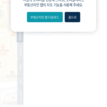
재개발
사업종류
부동산지인 앱
의 지도 기능을 사용해 주세요.
운영
운영상태
예정구역
현재진행상황
부동산지인 앱 다운로드
홈으로
내위치
-
예상 세대수
분위
기
소규모주택정비관리지역
특이사항
본
정
보
숨김
주
변
편의
입
주
길찾기
교
통
거리
교
필터
육
편
지도
지적
항공
거리뷰
의
시
설
특
시
동
A