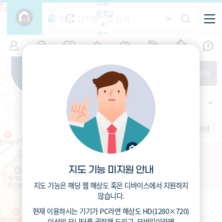
학교-
필
중학교
터
항
목
학교-
7
서울
(
)
시세
입주
거래
전출입
인구
면적
고등학
교
증감률
노원구
경제
주거
경매
지인시세
비
매매
전세
단지필터
교
면적-
상계동
평형
범례
가격
범례색상기준
지인시세
가격
연차 기준
증감률
세대
입주년차
수-100
1개월
3개월
6개월
1년
2년
3년
입주예정
이상
5년미만
5~10년
10~15년
상계2동177-26 소규모정비관리지역
15~25년
지도 기능 미지원 안내
서울시 노원구 상계동 177-26
25~35년
35년이상
지도 기능은 해당 웹 해상도 혹은 디바이스에서 지원하지
않습니다.
기본 정보
현재 이용하시는 기기가
PC
라면 해상도
HD(1280×720)
이상의 모니터
를 권장해 드리고,
모바일
이라면