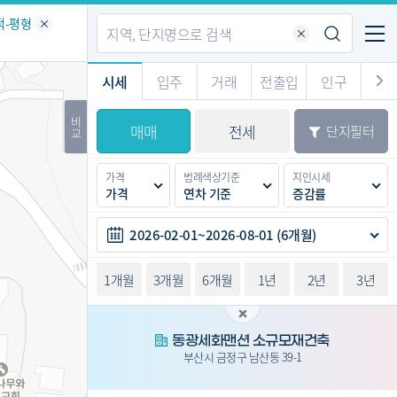
기업전용
커뮤니티
메뉴
적-평형
시세
입주
거래
전출입
인구
경제
주거
경매
비
매매
전세
단지필터
교
시판
도
전출입 지도
질문 게시판
전출입
자주하는 질문
인구/세대수
인구 지도
가격
범례색상기준
지인시세
도
천
가격
연차 기준
증감률
이벤트
2026-02-01~2026-08-01 (6개월)
1개월
3개월
6개월
1년
2년
3년
동광세화맨션 소규모재건축
부산시 금정구 남산동 39-1