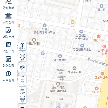
관심경매
정부정책
메뉴소개
내위치
기능소개
분위
용어설명
숨김
자료출처
편의
길찾기
거리