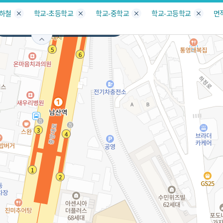
지도
지인빅데이터
수요/입주
지인 인사이트
중개사
지하철
학교-초등학교
학교-중학교
학교-고등학교
면
부산
금정구
남산동
서비스개발문의
원클릭 리포트
소유자 정보
시세 지도
지역분석
공지사항
TOP10
수요/입주 지도
데이터 목록
아파트분석
수요/입주
교육안내
거래량
자유 게
거래 지
미분양
수요/입주
플러스
경제 지도
주거 지도
중개사
경매 지
지인 추
유튜브
경매
업데이트 게시판
전화번호부
블로그