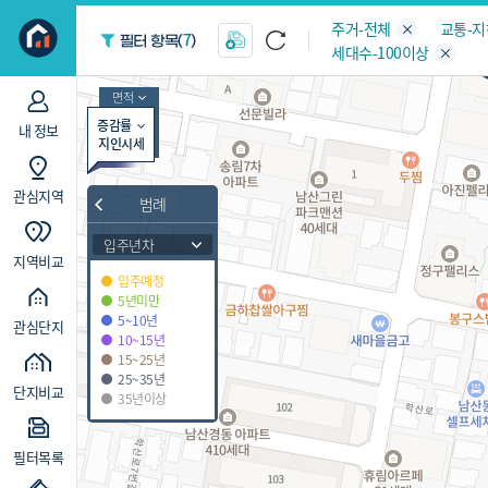
지역/아파트
빅데이터
주거-전체
교통-
7
필터 항목(
)
세대수-100이상
면적
증감률
내 정보
지인시세
관심지역
범례
입주년차
지역비교
입주예정
5년미만
5~10년
관심단지
10~15년
15~25년
25~35년
단지비교
35년이상
필터목록