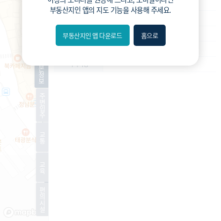
재개발
사업종류
부동산지인 앱
의 지도 기능을 사용해 주세요.
운영
운영상태
예정구역
현재진행상황
부동산지인 앱 다운로드
홈으로
내위치
-
예상 세대수
분위
기
-
특이사항
본
정
보
숨김
주
변
편의
입
주
길찾기
교
통
거리
교
필터
육
편
지도
지적
항공
거리뷰
의
시
설
특
시
동
A