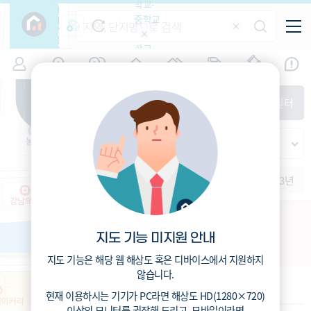
학교-
필
중학교
터
항
목
학교-
7
경기
(
)
시세
입주
거래
전출입
인구
면적
고등학
교
증감률
화성시 효행구
경제
주거
경매
지인시세
비
매매
전세
단지필터
교
면적-
정남면
평형
범례
가격
범례색상기준
지인시세
가격
연차 기준
증감률
세대
입주년차
수-100
1개월
3개월
6개월
1년
2년
3년
입주예정
이상
5년미만
5~10년
10~15년
정남09 주택재개발
15~25년
지도 기능 미지원 안내
경기도 화성시 정남면 괘랑리 1163-22
25~35년
35년이상
지도 기능은 해당 웹 해상도 혹은 디바이스에서 지원하지
않습니다.
기본 정보
현재 이용하시는 기기가
PC
라면 해상도
HD(1280×720)
이상의 모니터
를 권장해 드리고,
모바일
이라면