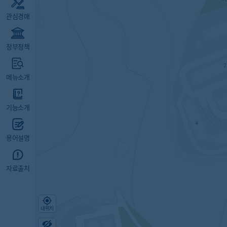
관심경매
정부정책
메뉴소개
기능소개
용어설명
자료출처
내위치