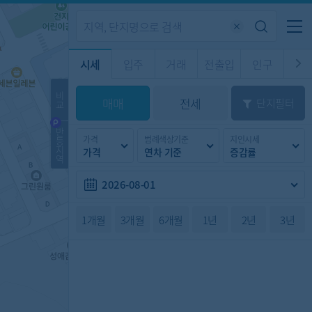
기업전용
커뮤니티
메뉴
시세
입주
거래
전출입
인구
경제
주거
경매
비
매매
전세
단지필터
교
시판
도
전출입 지도
질문 게시판
전출입
자주하는 질문
인구/세대수
인구 지도
반
가격
범례색상기준
지인시세
등
도
천
지
가격
연차 기준
증감률
이벤트
역
2026-08-01
1개월
3개월
6개월
1년
2년
3년