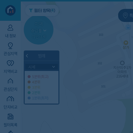
지역/아파트
빅데이터
4
필터 항목(
)
특
지역
증감률
내 정보
지인시세
관심지역
범례
시세
지역비교
5분위(최고)
4분위
3분위
관심단지
2분위
1분위(최저)
단지비교
필터목록