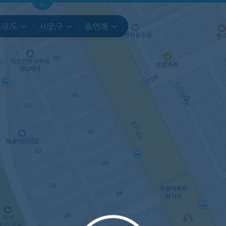
지도
지인빅데이터
수요/입주
지인 인사이트
중개사
/광/도
시/군/구
읍/면/동
서비스개발문의
원클릭 리포트
소유자 정보
시세 지도
지역분석
공지사항
TOP10
수요/입주 지도
데이터 목록
아파트분석
수요/입주
교육안내
거래량
자유 게
거래 지
미분양
수요/입주
플러스
경제 지도
주거 지도
중개사
경매 지
지인 추
유튜브
경매
업데이트 게시판
전화번호부
블로그