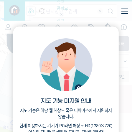
학교-
필
중학교
터
항
목
학교-
7
대구
(
)
시세
입주
거래
전출입
인구
면적
고등학
교
증감률
수성구
경제
주거
경매
지인시세
비
매매
전세
단지필터
교
면적-
지산동
평형
범례
가격
범례색상기준
지인시세
가격
연차 기준
증감률
세대
입주년차
수-100
1개월
3개월
6개월
1년
2년
3년
입주예정
이상
5년미만
5~10년
10~15년
수성구-30-31 주택재건축
15~25년
지도 기능 미지원 안내
대구 수성구 지산동 1272-2
25~35년
35년이상
지도 기능은 해당 웹 해상도 혹은 디바이스에서 지원하지
않습니다.
기본 정보
현재 이용하시는 기기가
PC
라면 해상도
HD(1280×720)
이상의 모니터
를 권장해 드리고,
모바일
이라면