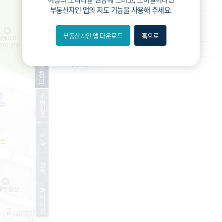
재건축
사업종류
부동산지인 앱
의 지도 기능을 사용해 주세요.
운영
운영상태
예정구역
현재진행상황
부동산지인 앱 다운로드
홈으로
내위치
-
예상 세대수
분위
기
-
특이사항
본
정
보
숨김
주
변
편의
입
주
길찾기
교
통
거리
교
필터
육
편
지도
지적
항공
거리뷰
의
시
설
특
시
동
A