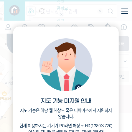
학교-
필
중학교
터
항
목
학교-
7
대구
(
)
시세
입주
거래
전출입
인구
면적
고등학
교
증감률
수성구
경제
주거
경매
지인시세
비
매매
전세
단지필터
교
면적-
범물동
평형
범례
가격
범례색상기준
지인시세
가격
연차 기준
증감률
세대
입주년차
수-100
1개월
3개월
6개월
1년
2년
3년
입주예정
이상
5년미만
5~10년
10~15년
수성구-30-05 주택재건축
15~25년
지도 기능 미지원 안내
대구 수성구 범물동 1281
25~35년
35년이상
지도 기능은 해당 웹 해상도 혹은 디바이스에서 지원하지
않습니다.
기본 정보
현재 이용하시는 기기가
PC
라면 해상도
HD(1280×720)
이상의 모니터
를 권장해 드리고,
모바일
이라면