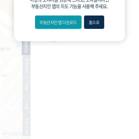
재건축
사업종류
부동산지인 앱
의 지도 기능을 사용해 주세요.
운영
운영상태
예정구역
현재진행상황
부동산지인 앱 다운로드
홈으로
내위치
-
예상 세대수
분위
기
-
특이사항
본
정
보
숨김
주
변
편의
입
주
길찾기
교
통
거리
교
필터
육
편
지도
지적
항공
거리뷰
의
시
설
특
시
동
A