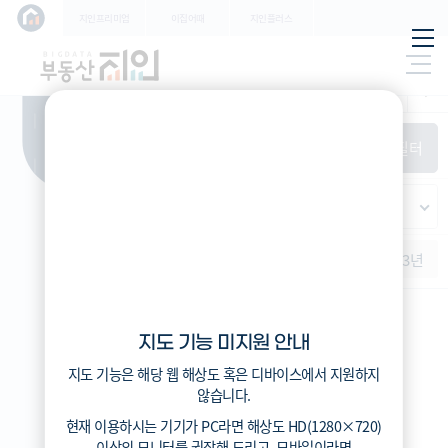
학교
지인프리미엄
이집어때
지인플러스
지하
특/광/도
철
시세
입주
거래
전출입
인구
필
환경
시/군/구
터
경제
주거
경매
비
항
(전
매매
전세
단지필터
교
목
체)
4
읍/면/동
(
)
반
가격
범례색상기준
지인시세
등
적용된
가격
연차 기준
증감률
지
필터가
역
지역
없습니
증감률
1개월
3개월
6개월
1년
2년
3년
다
지인시세
지도 기능 미지원 안내
범례
지도 기능은 해당 웹 해상도 혹은 디바이스에서 지원하지
시세
않습니다.
5분위(최고)
현재 이용하시는 기기가
PC
라면 해상도
HD(1280×720)
4분위
이상의 모니터
를 권장해 드리고,
모바일
이라면