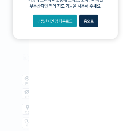
3분위
부동산지인 앱
의 지도 기능을 사용해 주세요.
2분위
1분위(최저)
부동산지인 앱 다운로드
홈으로
내위치
숨김
지도
지적
항공
거리뷰
특
시
동
A