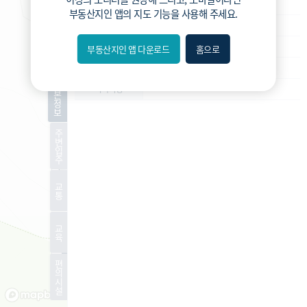
재건축
사업종류
부동산지인 앱
의 지도 기능을 사용해 주세요.
운영
운영상태
예정구역
현재진행상황
부동산지인 앱 다운로드
홈으로
내위치
-
예상 세대수
분위
기
-
특이사항
본
정
보
숨김
주
변
편의
입
주
길찾기
교
통
거리
교
필터
육
편
지도
지적
항공
거리뷰
의
시
설
특
시
동
A