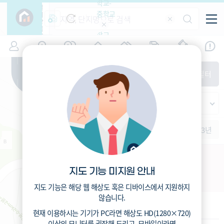
학교-
필
중학교
터
항
목
학교-
7
경기
(
)
시세
입주
거래
전출입
인구
면적
고등학
교
증감률
용인시 수지구
경제
주거
경매
지인시세
비
매매
전세
단지필터
교
면적-
풍덕천동
평형
범례
가격
범례색상기준
지인시세
가격
연차 기준
증감률
세대
입주년차
수-100
1개월
3개월
6개월
1년
2년
3년
입주예정
이상
5년미만
5~10년
10~15년
수지9 주택재건축
15~25년
지도 기능 미지원 안내
경기도 용인시 수지구 풍덕천동 694
25~35년
35년이상
지도 기능은 해당 웹 해상도 혹은 디바이스에서 지원하지
않습니다.
기본 정보
현재 이용하시는 기기가
PC
라면 해상도
HD(1280×720)
이상의 모니터
를 권장해 드리고,
모바일
이라면