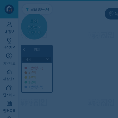
지역/아파트
빅데이터
4
필터 항목(
)
특
지역
증감률
내 정보
지인시세
관심지역
범례
시세
지역비교
5분위(최고)
4분위
3분위
관심단지
2분위
1분위(최저)
단지비교
필터목록