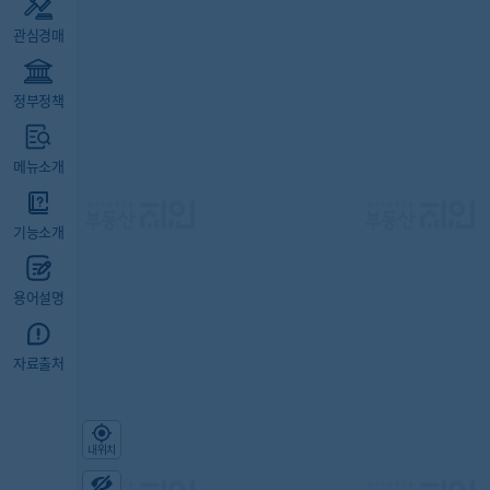
관심경매
정부정책
메뉴소개
기능소개
용어설명
자료출처
내위치