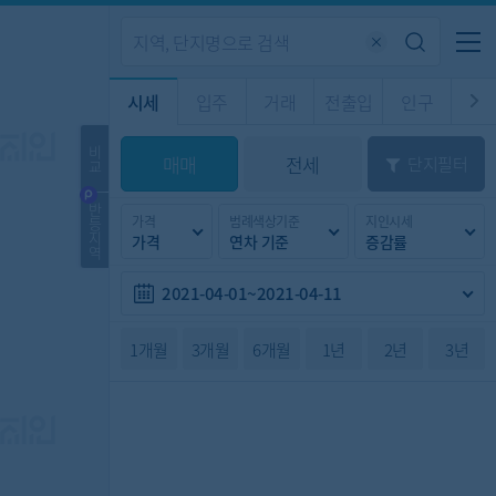
기업전용
커뮤니티
메뉴
시세
입주
거래
전출입
인구
경제
주거
경매
비
매매
전세
단지필터
교
시판
도
전출입 지도
질문 게시판
전출입
자주하는 질문
인구/세대수
인구 지도
반
가격
범례색상기준
지인시세
등
도
천
지
가격
연차 기준
증감률
이벤트
역
2021-04-01~2021-04-11
1개월
3개월
6개월
1년
2년
3년