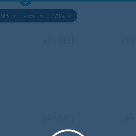
지도
지인빅데이터
수요/입주
지인 인사이트
중개사
/광/도
시/군/구
읍/면/동
서비스개발문의
원클릭 리포트
소유자 정보
시세 지도
지역분석
공지사항
TOP10
수요/입주 지도
데이터 목록
아파트분석
수요/입주
교육안내
거래량
자유 게
거래 지
미분양
수요/입주
플러스
경제 지도
주거 지도
중개사
경매 지
지인 추
유튜브
경매
업데이트 게시판
전화번호부
블로그