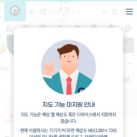
학교-
필
중학교
터
항
목
학교-
7
부산
(
)
시세
입주
거래
전출입
인구
면적
고등학
교
증감률
부산진구
경제
주거
경매
지인시세
비
매매
전세
단지필터
교
면적-
범천동
평형
범례
가격
범례색상기준
지인시세
가격
연차 기준
증감률
세대
입주년차
수-100
1개월
3개월
6개월
1년
2년
3년
입주예정
이상
5년미만
5~10년
10~15년
범천1-1구역 주택재개발
15~25년
지도 기능 미지원 안내
부산시 부산진구 범천동 850-1
25~35년
35년이상
지도 기능은 해당 웹 해상도 혹은 디바이스에서 지원하지
않습니다.
기본 정보
현재 이용하시는 기기가
PC
라면 해상도
HD(1280×720)
이상의 모니터
를 권장해 드리고,
모바일
이라면