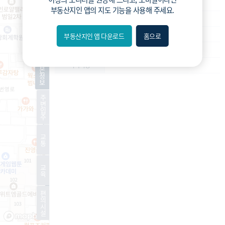
재개발
사업종류
부동산지인 앱
의 지도 기능을 사용해 주세요.
운영
운영상태
관리처분인가
현재진행상황
부동산지인 앱 다운로드
홈으로
내위치
1323세대
예상 세대수
분위
기
-
특이사항
본
정
보
숨김
주
변
편의
입
주
길찾기
교
통
거리
교
필터
육
편
지도
지적
항공
거리뷰
의
시
설
특
시
동
A