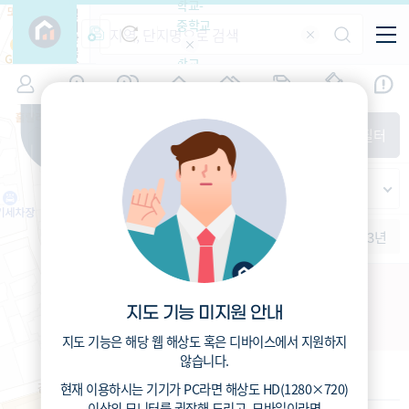
학교-
필
중학교
터
항
목
학교-
7
경기
(
)
시세
입주
거래
전출입
인구
면적
고등학
교
증감률
수원시 권선구
경제
주거
경매
지인시세
비
매매
전세
단지필터
교
면적-
세류동
평형
범례
가격
범례색상기준
지인시세
가격
연차 기준
증감률
세대
입주년차
수-100
1개월
3개월
6개월
1년
2년
3년
입주예정
이상
5년미만
5~10년
10~15년
세류1구역(세류미영) 주택재건축
15~25년
지도 기능 미지원 안내
경기 수원시 권선구 세류동 1147
25~35년
35년이상
지도 기능은 해당 웹 해상도 혹은 디바이스에서 지원하지
않습니다.
기본 정보
현재 이용하시는 기기가
PC
라면 해상도
HD(1280×720)
이상의 모니터
를 권장해 드리고,
모바일
이라면