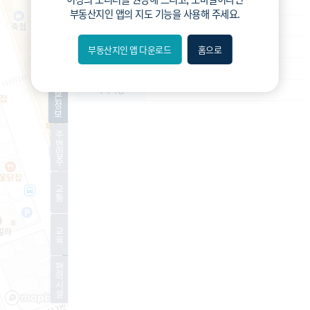
재건축
사업종류
부동산지인 앱
의 지도 기능을 사용해 주세요.
운영
운영상태
예정구역
현재진행상황
부동산지인 앱 다운로드
홈으로
내위치
750세대
예상 세대수
분위
기
-
특이사항
본
정
보
숨김
주
변
편의
입
주
길찾기
교
통
거리
교
필터
육
편
지도
지적
항공
거리뷰
의
시
설
특
시
동
A