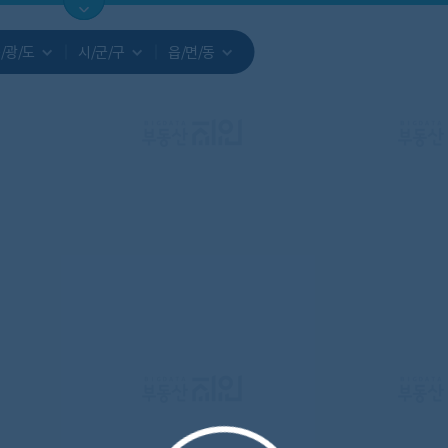
지도
지인빅데이터
수요/입주
지인 인사이트
중개사
/광/도
시/군/구
읍/면/동
서비스개발문의
원클릭 리포트
소유자 정보
시세 지도
지역분석
공지사항
TOP10
수요/입주 지도
데이터 목록
아파트분석
수요/입주
교육안내
거래량
자유 게
거래 지
미분양
수요/입주
플러스
경제 지도
주거 지도
중개사
경매 지
지인 추
유튜브
경매
업데이트 게시판
전화번호부
블로그