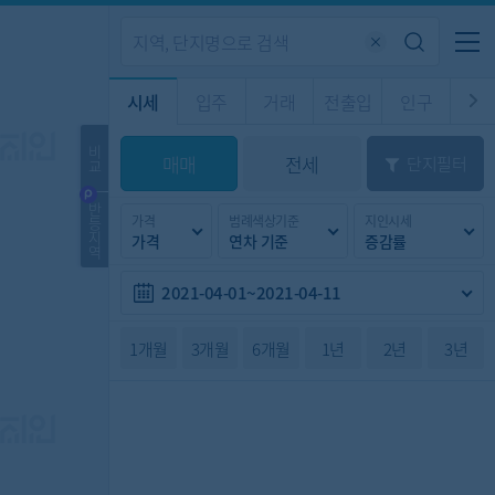
기업전용
커뮤니티
메뉴
시세
입주
거래
전출입
인구
경제
주거
경매
비
매매
전세
단지필터
교
시판
도
전출입 지도
질문 게시판
전출입
자주하는 질문
인구/세대수
인구 지도
반
가격
범례색상기준
지인시세
등
도
천
지
가격
연차 기준
증감률
이벤트
역
2021-04-01~2021-04-11
1개월
3개월
6개월
1년
2년
3년