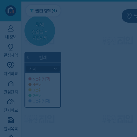
지역/아파트
빅데이터
4
필터 항목(
)
특
지역
증감률
내 정보
지인시세
관심지역
범례
시세
지역비교
5분위(최고)
4분위
3분위
관심단지
2분위
1분위(최저)
단지비교
필터목록