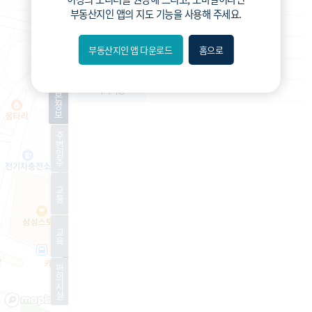
재건축
사업종류
부동산지인 앱
의 지도 기능을 사용해 주세요.
운영
운영상태
관리처분인가
현재진행상황
부동산지인 앱 다운로드
홈으로
내위치
272세대
예상 세대수
분위
기
-
특이사항
본
정
보
숨김
주
변
편의
입
주
길찾기
교
통
거리
교
필터
육
편
지도
지적
항공
거리뷰
의
시
설
특
시
동
A