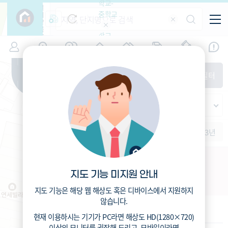
학교-
필
중학교
터
항
목
학교-
7
경기
(
)
시세
입주
거래
전출입
인구
면적
고등학
교
증감률
고양시 덕양구
경제
주거
경매
지인시세
비
매매
전세
단지필터
교
면적-
행신동
평형
범례
가격
범례색상기준
지인시세
가격
연차 기준
증감률
세대
입주년차
수-100
1개월
3개월
6개월
1년
2년
3년
입주예정
이상
5년미만
5~10년
10~15년
행신2-1구역 주택재건축
15~25년
지도 기능 미지원 안내
경기 고양시 덕양구 행신동 173-1
25~35년
35년이상
지도 기능은 해당 웹 해상도 혹은 디바이스에서 지원하지
않습니다.
기본 정보
현재 이용하시는 기기가
PC
라면 해상도
HD(1280×720)
이상의 모니터
를 권장해 드리고,
모바일
이라면