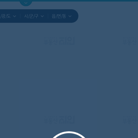
지도
지인빅데이터
수요/입주
지인 인사이트
중개사
/광/도
시/군/구
읍/면/동
서비스개발문의
원클릭 리포트
소유자 정보
시세 지도
지역분석
공지사항
TOP10
수요/입주 지도
데이터 목록
아파트분석
수요/입주
교육안내
거래량
자유 게
거래 지
미분양
수요/입주
플러스
경제 지도
주거 지도
중개사
경매 지
지인 추
유튜브
경매
업데이트 게시판
전화번호부
블로그