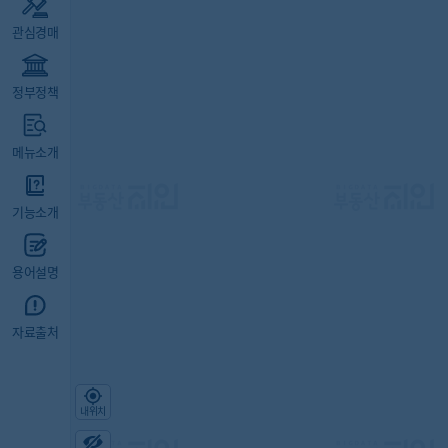
관심경매
정부정책
메뉴소개
기능소개
용어설명
자료출처
내위치