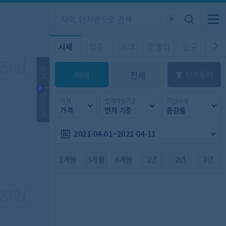
기업전용
커뮤니티
메뉴
시세
입주
거래
전출입
인구
경제
주거
경매
비
매매
전세
단지필터
교
시판
도
전출입 지도
질문 게시판
전출입
자주하는 질문
인구/세대수
인구 지도
반
가격
범례색상기준
지인시세
등
도
천
지
가격
연차 기준
증감률
이벤트
역
2021-04-01~2021-04-11
1개월
3개월
6개월
1년
2년
3년