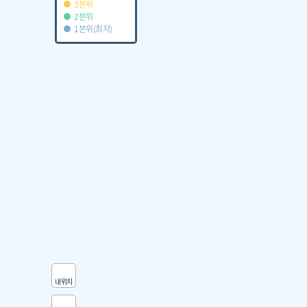
3분위
2분위
1분위(최저)
내위치