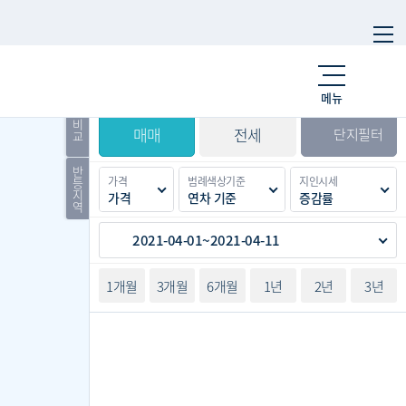
시세
입주
거래
전출입
인구
메뉴
경제
주거
경매
비
매매
전세
단지필터
교
반
가격
범례색상기준
지인시세
등
지
가격
연차 기준
증감률
역
2021-04-01~2021-04-11
1개월
3개월
6개월
1년
2년
3년