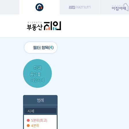
특
주거(전체)
학교
지하철
환
4
필터 항목(
)
지역
증감률
지인시세
범례
시세
5분위(최고)
4분위