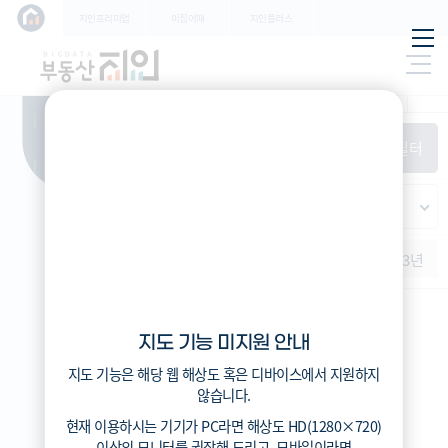
학교
지인프리미엄
이집어때
지인플러스
지하
특/광/도
철
시세
입주
거래
전출입
인구
필
환경
시/군/구
터
경제
주거
경매
비
항
(전
매매
전세
단지필터
교
목
체)
4
읍/면/동
(
)
반
가격
범례색상기준
지인시세
등
적용된
가격
연차 기준
증감률
지
필터가
역
지역
없습니
증감률
1개월
3개월
6개월
1년
2년
3년
다
지인시세
지도 기능 미지원 안내
범례
지도 기능은 해당 웹 해상도 혹은 디바이스에서 지원하지
시세
않습니다.
5분위(최고)
현재 이용하시는 기기가
PC
라면 해상도
HD(1280×720)
4분위
이상의 모니터
를 권장해 드리고,
모바일
이라면