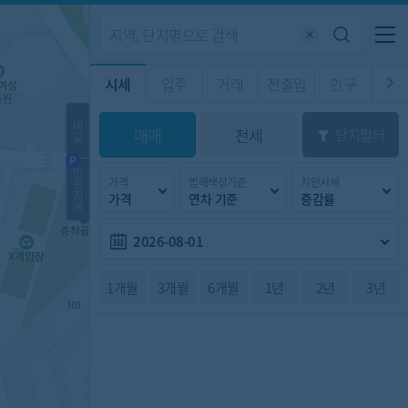
기업전용
커뮤니티
메뉴
시세
입주
거래
전출입
인구
경제
주거
경매
비
매매
전세
단지필터
교
시판
도
전출입 지도
질문 게시판
전출입
자주하는 질문
인구/세대수
인구 지도
반
가격
범례색상기준
지인시세
등
도
천
지
가격
연차 기준
증감률
이벤트
역
2026-08-01
1개월
3개월
6개월
1년
2년
3년