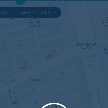
지도
지인빅데이터
수요/입주
지인 인사이트
중개사
/광/도
시/군/구
읍/면/동
서비스개발문의
원클릭 리포트
소유자 정보
시세 지도
지역분석
공지사항
TOP10
수요/입주 지도
데이터 목록
아파트분석
수요/입주
교육안내
거래량
자유 게
거래 지
미분양
수요/입주
플러스
경제 지도
주거 지도
중개사
경매 지
지인 추
유튜브
경매
업데이트 게시판
전화번호부
블로그