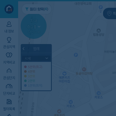
지역/아파트
빅데이터
4
필터 항목(
)
특
지역
증감률
내 정보
지인시세
관심지역
범례
시세
지역비교
5분위(최고)
4분위
3분위
관심단지
2분위
1분위(최저)
단지비교
필터목록