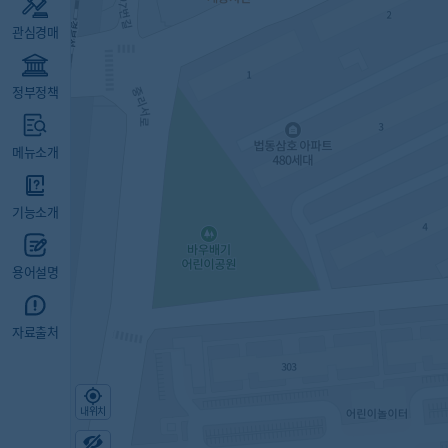
관심경매
정부정책
메뉴소개
기능소개
용어설명
자료출처
내위치