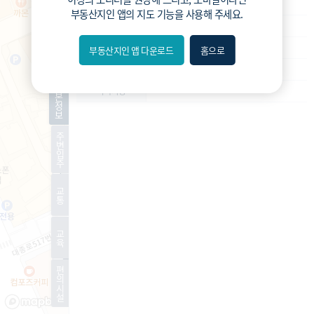
도시환경
사업종류
부동산지인 앱
의 지도 기능을 사용해 주세요.
운영
운영상태
조합설립추진위
현재진행상황
부동산지인 앱 다운로드
홈으로
내위치
1672세대
예상 세대수
분위
기
-
특이사항
본
정
보
숨김
주
변
편의
입
주
길찾기
교
통
거리
교
필터
육
편
지도
지적
항공
거리뷰
의
시
설
특
시
동
A