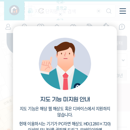
학교-
필
중학교
터
항
목
학교-
7
대전
(
)
시세
입주
거래
전출입
인구
면적
고등학
교
증감률
중구
경제
주거
경매
지인시세
비
매매
전세
단지필터
교
면적-
선화동
평형
범례
가격
범례색상기준
지인시세
가격
연차 기준
증감률
세대
입주년차
수-100
1개월
3개월
6개월
1년
2년
3년
입주예정
이상
5년미만
5~10년
10~15년
선화1구역 주택재개발
15~25년
지도 기능 미지원 안내
대전 중구 선화동 235-35
25~35년
35년이상
지도 기능은 해당 웹 해상도 혹은 디바이스에서 지원하지
않습니다.
기본 정보
현재 이용하시는 기기가
PC
라면 해상도
HD(1280×720)
이상의 모니터
를 권장해 드리고,
모바일
이라면