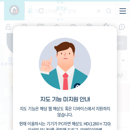
학교-
필
중학교
터
항
목
학교-
7
대구
(
)
시세
입주
거래
전출입
인구
면적
고등학
교
증감률
북구
경제
주거
경매
지인시세
비
매매
전세
단지필터
교
면적-
칠성동2가
평형
범례
가격
범례색상기준
지인시세
가격
연차 기준
증감률
세대
입주년차
수-100
1개월
3개월
6개월
1년
2년
3년
입주예정
이상
5년미만
5~10년
10~15년
칠성새동네 주택재개발
15~25년
지도 기능 미지원 안내
대구 북구 칠성동2가 407-22
25~35년
35년이상
지도 기능은 해당 웹 해상도 혹은 디바이스에서 지원하지
않습니다.
기본 정보
현재 이용하시는 기기가
PC
라면 해상도
HD(1280×720)
이상의 모니터
를 권장해 드리고,
모바일
이라면