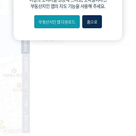
재건축
사업종류
부동산지인 앱
의 지도 기능을 사용해 주세요.
운영
운영상태
조합설립인가
현재진행상황
부동산지인 앱 다운로드
홈으로
내위치
-
예상 세대수
분위
기
-
특이사항
본
정
보
숨김
주
변
편의
입
주
길찾기
교
통
거리
교
필터
육
편
지도
지적
항공
거리뷰
의
시
설
특
시
동
A