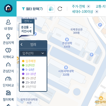
지역/아파트
빅데이터
주거-전체
교통-
7
필터 항목(
)
세대수-100이상
면적
증감률
내 정보
지인시세
관심지역
범례
입주년차
지역비교
입주예정
5년미만
5~10년
관심단지
10~15년
15~25년
25~35년
단지비교
35년이상
필터목록