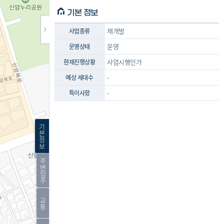
기본 정보
재개발
사업종류
운영
운영상태
사업시행인가
현재진행상황
-
예상 세대수
-
특이사항
기
본
정
보
주
변
입
주
교
통