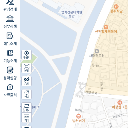
관심경매
정부정책
메뉴소개
내위치
기능소개
분위
용어설명
숨김
자료출처
편의
길찾기
거리