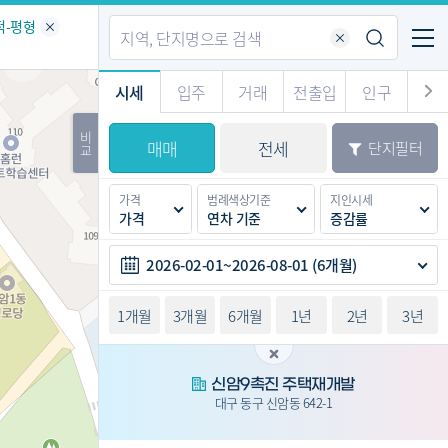
기업전용
커뮤니티
메뉴
적-평형
시세
입주
거래
전출입
인구
경제
주거
경매
비
매매
전세
단지필터
교
시판
도
전출입 지도
질문 게시판
전출입
자주하는 질문
인구/세대수
인구 지도
가격
범례색상기준
지인시세
도
천
가격
연차 기준
증감률
이벤트
2026-02-01~2026-08-01 (6개월)
1개월
3개월
6개월
1년
2년
3년
신암9촉진 주택재개발
대구 동구 신암동 642-1