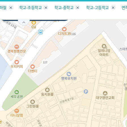
지도
지인빅데이터
수요/입주
지인 인사이트
중개사
지하철
학교-초등학교
학교-중학교
학교-고등학교
면
대구
동구
신암동
서비스개발문의
원클릭 리포트
소유자 정보
시세 지도
지역분석
공지사항
TOP10
수요/입주 지도
데이터 목록
아파트분석
수요/입주
교육안내
거래량
자유 게
거래 지
미분양
수요/입주
플러스
경제 지도
주거 지도
중개사
경매 지
지인 추
유튜브
경매
업데이트 게시판
전화번호부
블로그