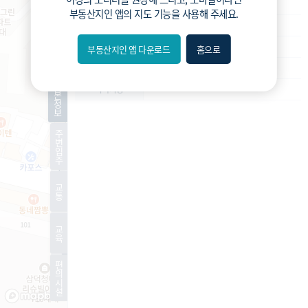
재개발
사업종류
부동산지인 앱
의 지도 기능을 사용해 주세요.
운영
운영상태
조합설립추진위
현재진행상황
부동산지인 앱 다운로드
홈으로
내위치
-
예상 세대수
분위
기
-
특이사항
본
정
보
숨김
주
변
편의
입
주
길찾기
교
통
거리
교
필터
육
편
지도
지적
항공
거리뷰
의
시
설
특
시
동
A