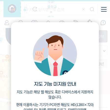
학교-
필
중학교
터
항
목
학교-
7
대구
(
)
시세
입주
거래
전출입
인구
면적
고등학
교
증감률
중구
경제
주거
경매
지인시세
비
매매
전세
단지필터
교
면적-
동인동4가
평형
범례
가격
범례색상기준
지인시세
가격
연차 기준
증감률
세대
입주년차
수-100
1개월
3개월
6개월
1년
2년
3년
입주예정
이상
5년미만
5~10년
10~15년
중검22구역 주택재개발
15~25년
지도 기능 미지원 안내
대구 중구 동인동4가 162
25~35년
35년이상
지도 기능은 해당 웹 해상도 혹은 디바이스에서 지원하지
않습니다.
기본 정보
현재 이용하시는 기기가
PC
라면 해상도
HD(1280×720)
이상의 모니터
를 권장해 드리고,
모바일
이라면