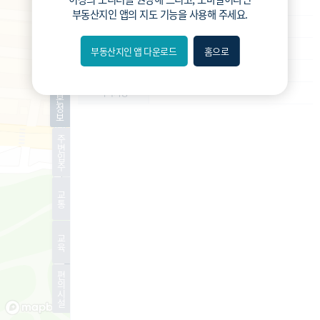
재건축
사업종류
부동산지인 앱
의 지도 기능을 사용해 주세요.
운영
운영상태
사업시행인가
현재진행상황
부동산지인 앱 다운로드
홈으로
내위치
-
예상 세대수
분위
기
-
특이사항
본
정
보
숨김
주
변
편의
입
주
길찾기
교
통
거리
교
필터
육
편
지도
지적
항공
거리뷰
의
시
설
특
시
동
A