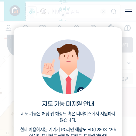
학교-
필
중학교
터
항
목
학교-
7
인천
(
)
시세
입주
거래
전출입
인구
면적
고등학
교
증감률
제물포구
경제
주거
경매
지인시세
비
매매
전세
단지필터
교
면적-
송현동
평형
범례
가격
범례색상기준
지인시세
가격
연차 기준
증감률
세대
입주년차
수-100
1개월
3개월
6개월
1년
2년
3년
입주예정
이상
5년미만
5~10년
10~15년
송현1,2차아파트 주택재건축
15~25년
지도 기능 미지원 안내
인천 동구 송현동 1-57
25~35년
35년이상
지도 기능은 해당 웹 해상도 혹은 디바이스에서 지원하지
않습니다.
기본 정보
현재 이용하시는 기기가
PC
라면 해상도
HD(1280×720)
이상의 모니터
를 권장해 드리고,
모바일
이라면