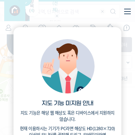
항
(전
목
체)
4
(
)
적용된
특/광/도
지역
시세
입주
거래
전출입
인구
필터가
증감률
없습니
시/군/구
지인시세
경제
주거
경매
비
다
매매
전세
단지필터
교
읍/면/동
범례
반
가격
범례색상기준
지인시세
등
가격
연차 기준
증감률
지
시세
역
1개월
3개월
6개월
1년
2년
3년
5분위(최고)
4분위
3분위
2분위
1분위(최저)
지도 기능 미지원 안내
지도 기능은 해당 웹 해상도 혹은 디바이스에서 지원하지
않습니다.
현재 이용하시는 기기가
PC
라면 해상도
HD(1280×720)
이상의 모니터
를 권장해 드리고,
모바일
이라면