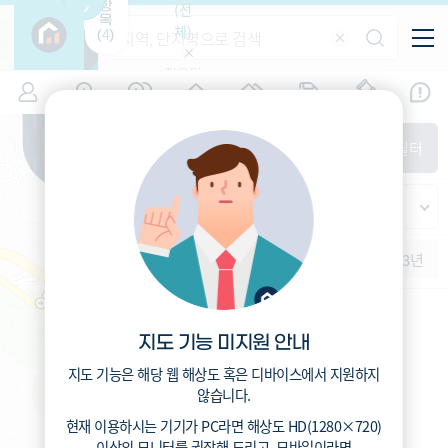
항
(전
목
체)
4
(
)
적용된
특/광/도
지역
시세
입주
거래
전출입
인구
필터가
증감률
없습니
시/군/구
지인시세
경제
주거
경매
비
다
매매
전세
단지필터
교
읍/면/동
범례
반
가격
범례색상기준
지인시세
등
가격
연차 기준
증감률
지
시세
역
1개월
3개월
6개월
1년
2년
3년
5분위(최고)
4분위
3분위
2분위
1분위(최저)
지도 기능 미지원 안내
지도 기능은 해당 웹 해상도 혹은 디바이스에서 지원하지
않습니다.
현재 이용하시는 기기가
PC
라면 해상도
HD(1280×720)
이상의 모니터
를 권장해 드리고,
모바일
이라면