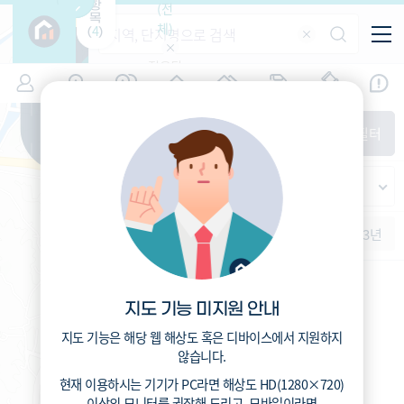
항
(전
목
체)
4
(
)
적용된
특/광/도
지역
시세
입주
거래
전출입
인구
필터가
증감률
없습니
시/군/구
지인시세
경제
주거
경매
비
다
매매
전세
단지필터
교
읍/면/동
범례
반
가격
범례색상기준
지인시세
등
가격
연차 기준
증감률
지
시세
역
1개월
3개월
6개월
1년
2년
3년
5분위(최고)
4분위
3분위
2분위
1분위(최저)
지도 기능 미지원 안내
지도 기능은 해당 웹 해상도 혹은 디바이스에서 지원하지
않습니다.
현재 이용하시는 기기가
PC
라면 해상도
HD(1280×720)
이상의 모니터
를 권장해 드리고,
모바일
이라면