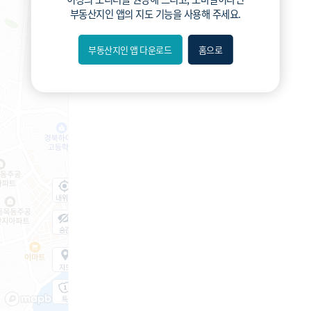
부동산지인 앱
의 지도 기능을 사용해 주세요.
부동산지인 앱 다운로드
홈으로
내위치
숨김
지도
지적
항공
거리뷰
특
시
동
A