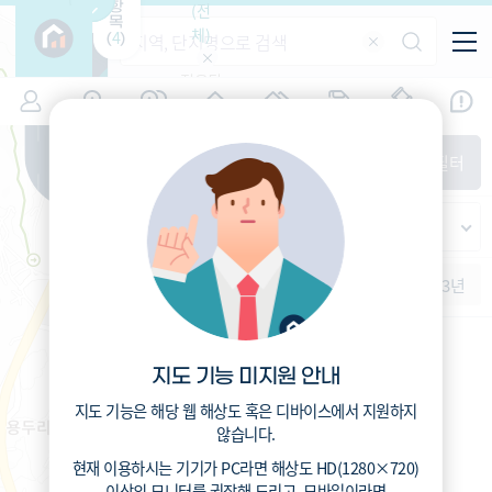
항
(전
목
체)
4
(
)
적용된
특/광/도
지역
시세
입주
거래
전출입
인구
필터가
증감률
없습니
시/군/구
지인시세
경제
주거
경매
비
다
매매
전세
단지필터
교
읍/면/동
범례
반
가격
범례색상기준
지인시세
등
가격
연차 기준
증감률
지
시세
역
1개월
3개월
6개월
1년
2년
3년
5분위(최고)
4분위
3분위
2분위
1분위(최저)
지도 기능 미지원 안내
지도 기능은 해당 웹 해상도 혹은 디바이스에서 지원하지
않습니다.
현재 이용하시는 기기가
PC
라면 해상도
HD(1280×720)
이상의 모니터
를 권장해 드리고,
모바일
이라면