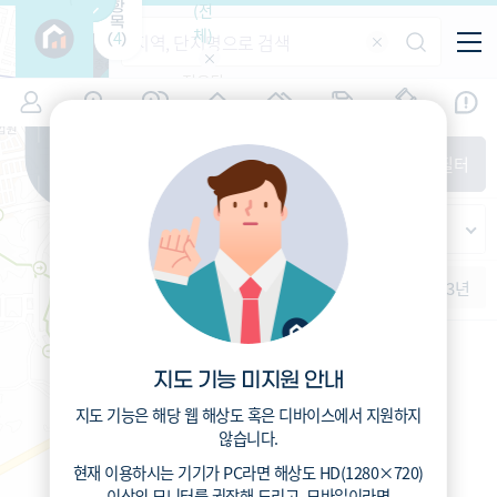
항
(전
목
체)
4
(
)
적용된
특/광/도
지역
시세
입주
거래
전출입
인구
필터가
증감률
없습니
시/군/구
지인시세
경제
주거
경매
비
다
매매
전세
단지필터
교
읍/면/동
범례
반
가격
범례색상기준
지인시세
등
가격
연차 기준
증감률
지
시세
역
1개월
3개월
6개월
1년
2년
3년
5분위(최고)
4분위
3분위
2분위
1분위(최저)
지도 기능 미지원 안내
지도 기능은 해당 웹 해상도 혹은 디바이스에서 지원하지
않습니다.
현재 이용하시는 기기가
PC
라면 해상도
HD(1280×720)
이상의 모니터
를 권장해 드리고,
모바일
이라면