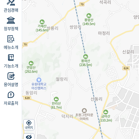
관심경매
정부정책
메뉴소개
기능소개
용어설명
자료출처
내위치