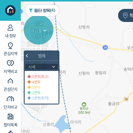
지역/아파트
빅데이터
4
필터 항목(
)
특
지역
증감률
내 정보
지인시세
관심지역
범례
시세
지역비교
5분위(최고)
4분위
3분위
관심단지
2분위
1분위(최저)
단지비교
필터목록