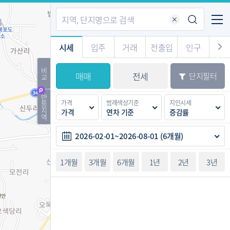
기업전용
커뮤니티
메뉴
시세
입주
거래
전출입
인구
경제
주거
경매
비
매매
전세
단지필터
교
시판
도
전출입 지도
질문 게시판
전출입
자주하는 질문
인구/세대수
인구 지도
반
가격
범례색상기준
지인시세
등
도
천
지
가격
연차 기준
증감률
이벤트
역
2026-02-01~2026-08-01 (6개월)
1개월
3개월
6개월
1년
2년
3년