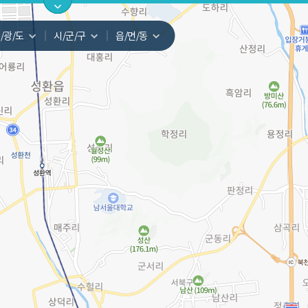
지도
지인빅데이터
수요/입주
지인 인사이트
중개사
/광/도
시/군/구
읍/면/동
서비스개발문의
원클릭 리포트
소유자 정보
시세 지도
지역분석
공지사항
TOP10
수요/입주 지도
데이터 목록
아파트분석
수요/입주
교육안내
거래량
자유 게
거래 지
미분양
수요/입주
플러스
경제 지도
주거 지도
중개사
경매 지
지인 추
유튜브
경매
업데이트 게시판
전화번호부
블로그