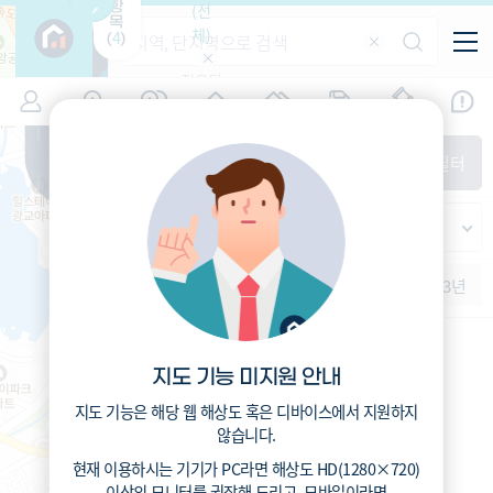
항
(전
목
체)
4
(
)
적용된
특/광/도
지역
시세
입주
거래
전출입
인구
필터가
증감률
없습니
시/군/구
지인시세
경제
주거
경매
비
다
매매
전세
단지필터
교
읍/면/동
범례
반
가격
범례색상기준
지인시세
등
가격
연차 기준
증감률
지
시세
역
1개월
3개월
6개월
1년
2년
3년
5분위(최고)
4분위
3분위
2분위
1분위(최저)
지도 기능 미지원 안내
지도 기능은 해당 웹 해상도 혹은 디바이스에서 지원하지
않습니다.
현재 이용하시는 기기가
PC
라면 해상도
HD(1280×720)
이상의 모니터
를 권장해 드리고,
모바일
이라면